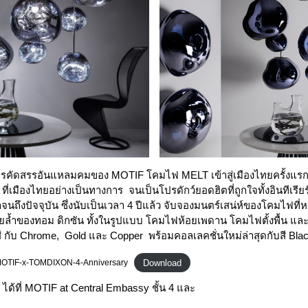
ัดสรรอันแหลมคมของ MOTIF โคมไฟ MELT เข้าสู่เมืองไทยครั้งแรกพ
่เมืองไทยอย่างเป็นทางการ จนเป็นโปรดักว์ยอดฮิตที่ถูกใจทั้งอินทีเรีย
จนถึงปัจจุบัน ซึ่งนับเป็นเวลา 4 ปีแล้ว จับจองมนตร์เสน่ห์ของโคมไฟท
ล้ำของทอม ดิกซัน ทั้งในรูปแบบ โคมไฟห้อยเพดาน โคมไฟตั้งพื้น และโ
ดสี กับ Chrome, Gold และ Copper พร้อมคอลเลคชั่นใหม่ล่าสุดกับสี B
Download
TIF-x-TOMDIXON-4-Anniversary
ได้ที่ MOTIF at Central Embassy ชั้น 4 และ