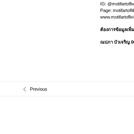
IG: @motifartofli
Page: motifartofli
www.motifartofli
ต้องการข้อมูลเพิ
ณปภา บัวเจริญ 0
Previous