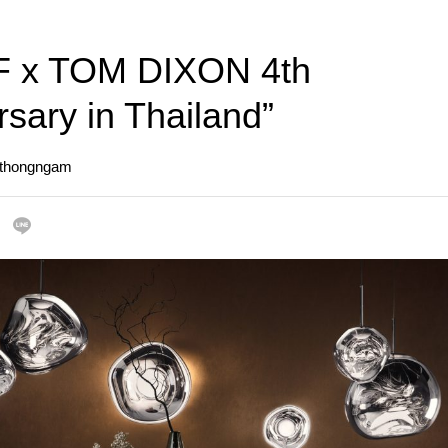
F x TOM DIXON 4th
sary in Thailand”
gthongngam