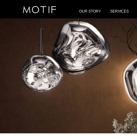
MOTIF
/
E-News
/
“MOTIF x TOM DIXON 4th Anniversary in Thailand”
OUR STORY
SERVICES