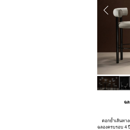
ฉลอ
ตอกย้ำเส้นทางคว
ฉลองครบรอบ 4 ปีก