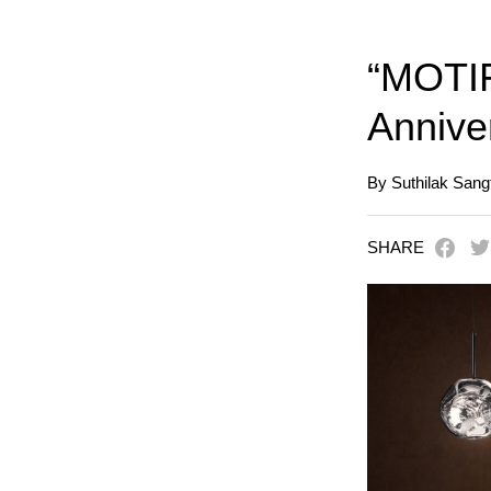
“MOTI
Anniver
By Suthilak San
SHARE