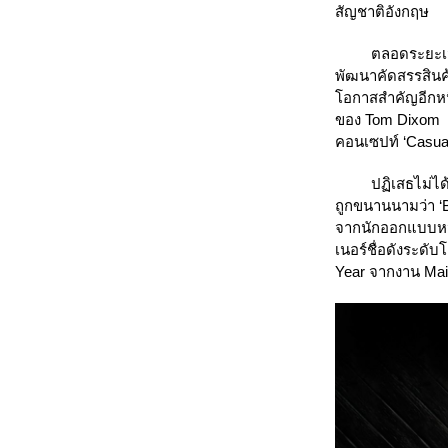
สัญชาติอังกฤษ
ตลอดระยะเวลา 16
พัฒนาคัดสรรสินค้
โอกาสสำคัญอีกหนึ
ของ Tom Dixom แบ
คอนเซปท์ ‘Casual
ปฏิเสธไม่ได้เลยว
ถูกขนานนามว่า ‘B
จากนักออกแบบหนุ่
เนอร์ชื่อดังระดั
Year จากงาน Mais