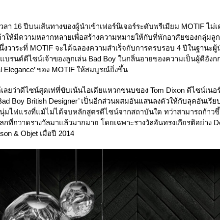
 ปีบนเส้นทางของผู้นำเข้าเฟอร์นิเจอร์ระดับพรีเมียม MOTIF ไม่เค
าให้มีความหลากหลายเพื่อสร้างความหมายให้กับที่พักอาศัยของกลุ่มลูกค้
่งวาระที่ MOTIF จะได้ฉลองความสำเร็จกับการครบรอบ 4 ปีในฐานะผู้นำ
รนด์ดีไซน์เจ้าของลูกเล่น Bad Boy ในกลิ่นอายของความเป็นผู้ดีอังกกฤ
 Elegance’ ของ MOTIF ให้สมบูรณ์ยิ่งขึ้น
่าดีไซน์สุดเท่ที่ขับเน้นไอเดียแหวกขนบของ Tom Dixon ดีไซน์เนอร์ส
ad Boy British Designer’ เป็นอีกส่วนผสมอันแสนลงตัวให้กับลุคอันเร
มไฟแรงที่แม้ไม่ได้จบหลักสูตรดีไซน์จากสถาบันใด ทว่าสามารถก้าวขึ้น
บโลกที่กวาดรางวัลมาแล้วมากมาย โดยเฉพาะรางวัลอันทรงเกียรติอย่าง De
on & Objet เมื่อปี 2014