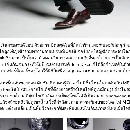
งในสายงานดีไซน์ ด้วยการเปิดสตูดิโอที่มีหน้าร้านเฟอร์นิเจอร์เล็กๆ ร่วมก
นได้ถูกเชิญเข้าร่วมทำงานกับแบรนด์เฟอร์นิเจอร์ยักษ์ใหญ่ชื่อดังระดับ
ir ซึ่งกลายเป็นโมเดลไอคอนในการออกแบบเก้าอี้ของโลกและเป็นอีกหน
เช่นกัน จนกระทั่งในปี 2002 แบรนด์ Tom Dixon ก็ได้ถือกำเนิดขึ้นด้วยค
แบบเฟอร์นิเจอร์ของโลกให้มีชีวิตชีวา สนุก และแหวกออกจากกรอบเดิม
้นเด่นของทอม ดิกซัน ที่ทุกคนรู้จัก คงไม่มีชิ้นไหนโดดเด่นเกิน ME
lan Fair ในปี 2015 จากไอเดียที่ต้องการสร้างโคมไฟที่ดูเหมือนรูปร่างไม่สม
ธรรมชาติมากที่สุด ไอเดียอันบรรเจิดสู่โคมไฟที่เกิดจากการหลอมละลา
นแล้วคล้ายคลึงกับภูเขาน้ำแข็งที่กำลังละลาย ความพิเศษของโคมไฟ MELT 
ปิด แต่จะเปลี่ยนเป็นพื้นผิวกระจกซึ่งสะท้อนแสงไฟอันน่าหลงไหลเมื่อไฟ