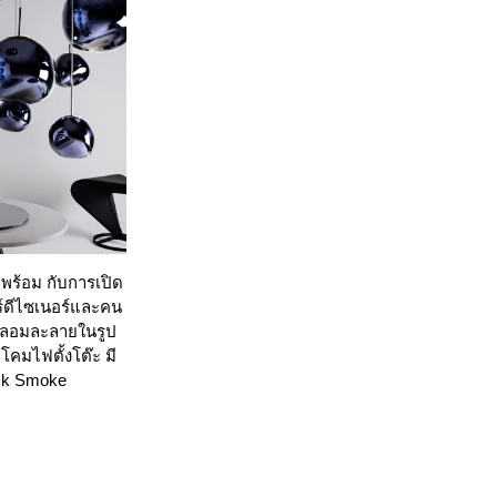
ร้อม กับการเปิด
ร์ดีไซเนอร์และคน
ี่หลอมละลายในรูป
คมไฟตั้งโต๊ะ มี
lack Smoke