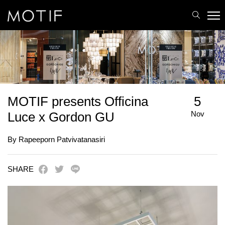
MOTIF
/
Events
/
MOTIF presents Officina Luce x Gordon GU
MOTIF presents Officina
5
Nov
Luce x Gordon GU
By Rapeeporn Patvivatanasiri
SHARE