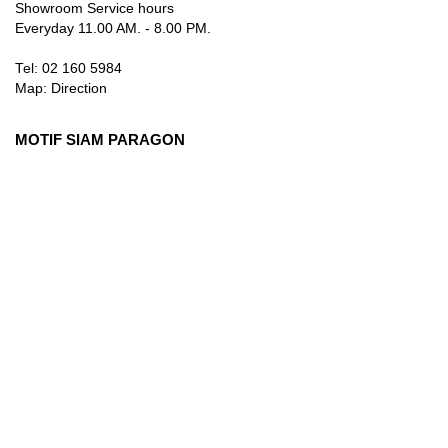
Showroom Service hours
Everyday 11.00 AM. - 8.00 PM.
Tel: 02 160 5984
Map:
Direction
MOTIF SIAM PARAGON
3rd Floor, 991 Rama I Rd., Pathum Wan, Bangkok 10330
Thailand
Showroom Service hours
Everyday 10.00 AM. - 9.00 PM.
Tel: 084 384 8883
Map:
Direction
info@motifartofliving.com