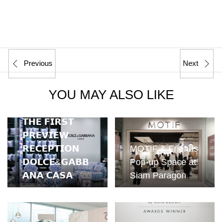
Previous
Next
YOU MAY ALSO LIKE
𝗧𝗛𝗘 𝗙𝗜𝗥𝗦𝗧
𝗣𝗥𝗘𝗩𝗜𝗘𝗪
𝗥𝗘𝗖𝗘𝗣𝗧𝗜𝗢𝗡
MOTIF & Friends
𝗗𝗢𝗟𝗖𝗘&𝗚𝗔𝗕𝗕
Pop-up Space at
𝗔𝗡𝗔 𝗖𝗔𝗦𝗔
Siam Paragon