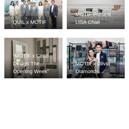
MOTIF Present
QUIL x MOTIF
LISA Chair
“MOTIF x Cotto
Design The
MOTIF x Olivia
Opening Week”
Diamonds