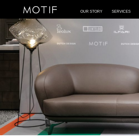
MOTIF
/
Events
/
MOTIF Introducing “Dutch Design”
OUR STORY
SERVICES