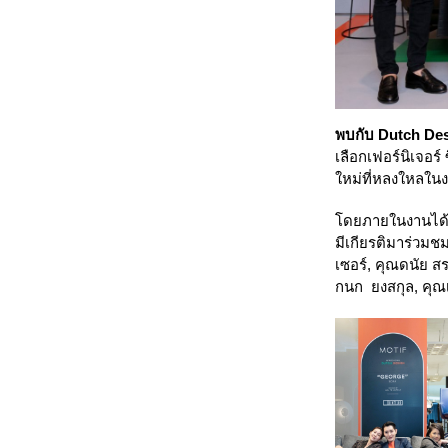
พบกับ Dutch De
เลือกเฟอร์นิเจอร
ใหม่ที่หลงใหลในง
โดยภายในงานได้ร
มีเกียรติมาร่วมช
เซอร์, คุณดนัย ส
กนก ยงสกุล, คุณ