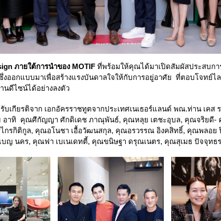
sign ภายใต้การนำของ
MOTIF
ที่พร้อมให้คุณได้มาเปิดสัมผัสประสบก
์ ซึ่งออกแบบมาเพื่อสร้างแรงบันดาลใจให้กับการอยู่อาศัย ที่ตอบโจทย์ไ
านดีไซน์ได้อย่างลงตัว
ับเกียรติจาก เอกอัครราชทูตจากประเทศเนเธอร์แลนด์ พณ.ท่าน เคส 
ม อาทิ คุณศีกัญญา ศักดิเดช ภาณุพันธ์, คุณหลุย เตชะอุบล, คุณจริยดี- 
รไกรกิติกูล, คุณอโนชา เอื้อวัฒนสกุล, คุณอรวรรณ อิงคสิทธิ์, คุณพลอย 
เบญ นคร, คุณฟา เบเนเดทตี้, คุณขนิษฐา ดรุณเนตร, คุณสุเมธ ปัจจุทธ