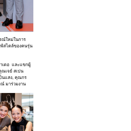
ารณ์ใหม่ในการ
ลฟ์สไตล์ของคนรุ่น
ราเดอ และแขกผู้
คุณเจย์ สเปน
ปิ่นแสง, คุณกร
รณ์ มาร่วมงาน