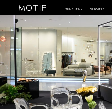
MOTIF
/
Events
/
LAdV x Gordon Gu presented by MOTIF
OUR STORY
SERVICES