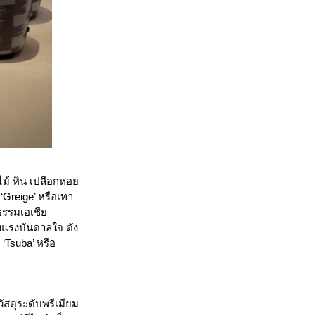
ม้ หิน เปลือกหอย
‘Greige’ หรือเทา
ธรรมเอเชีย
งแรงบันดาลใจ ดัง
‘Tsuba’ หรือ
สดุระดับพรีเมียม