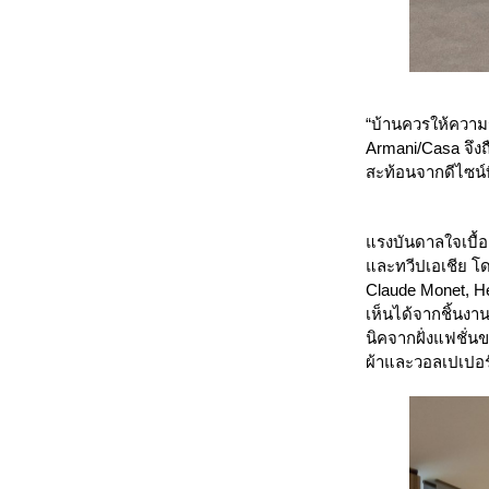
“บ้านควรให้ความรู
Armani/Casa จึงถ
สะท้อนจากดีไซน์ท
แรงบันดาลใจเบื้อ
และทวีปเอเชีย โ
Claude Monet, He
เห็นได้จากชิ้นงาน
นิคจากฝั่งแฟชั่
ผ้าและวอลเปเปอร