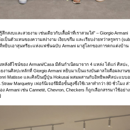
้สึกสงบและสวยงาม เช่นเดียวกับเสื้อผ้าที่เราสวมใส่” – Giorgio Armani
ือเป็นตัวแทนของความสง่างาม เงียบขรึม และเรียบง่ายทว่าหรูหรา (subtle
ี่หยิบเอาสุนทรียะแห่งแฟชั่นฉบับ Armani มาสู่โลกของการตกแต่งบ้าน
งหลังดีไซน์ของ Armani/Casa มีต้นกำเนิดมาจาก 4 แหล่ง ได้แก่ ศิลปะ,
ดยงานศิลปะหลักที่ Giorgio Armani หยิบมาเป็นแรงบันดาลใจคือผลงานข
nri Matisse และศิลปินญี่ปุ่น Hokusai ผสมผสานกับอิทธิพลศิลปะแบบอ
 Straw Marquetry เฟอร์นิเจอร์ฝีมือขั้นสูงซึ่งใช้เวลาทำกว่า 80 ชั่วโม
นของ Armani เช่น Canneté, Chevron, Checkers ก็ถูกเลือกสรรมาใช้อย
์