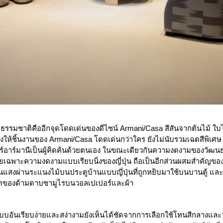
รรมชาติคืออีกจุดโดดเด่นของดีไซน์ Armani/Casa สีสันจากต้นไม้ ใบไ
ส่งให้ชิ้นงานของ Armani/Casa โดดเด่นกว่าใคร ยังไม่นับรวมเฉดสีพิเศษ 
อร์อาร์มานีเป็นผู้คิดค้นด้วยตนเอง ในขณะเดียวกันความงดงามของวัฒน
เฉพาะความงดงามแบบเรียบนิ่งของญี่ปุ่น ถือเป็นอีกส่วนผสมสำคัญขอ
นแสงผ่านระแนงไม้บนประตูบ้านแบบญี่ปุ่นที่ถูกหยิบมาใช้บนบานตู้ และ 
ของด้ามดาบซามูไรบนวอลเปเปอร์และผ้า
อันเรียบง่ายและสง่างามยังเห็นได้ชัดจากการเลือกใช้โทนสีกลางและวั