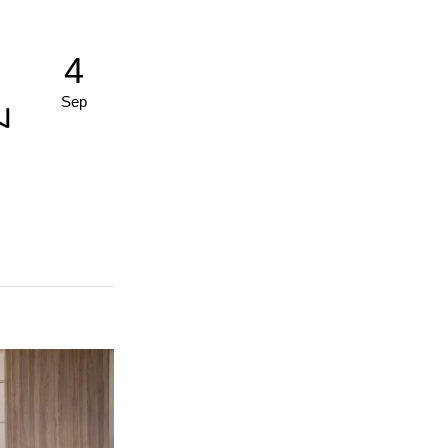
4
Sep
ม