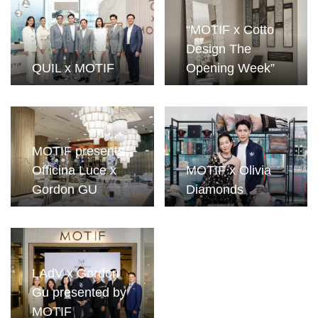
“MOTIF x Cotto
Design The
QUIL x MOTIF
Opening Week”
MOTIF presents
Officina Luce x
MOTIF x Olivia
Gordon GU
Diamonds
LAdV x Gordon
Gu presented by
MOTIF