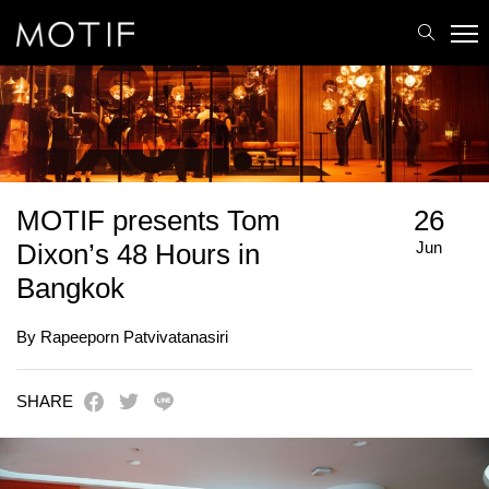
MOTIF
/
Events
/
MOTIF presents Tom Dixon’s 48 Hours in Bangkok
MOTIF presents Tom
26
Jun
Dixon’s 48 Hours in
Bangkok
By Rapeeporn Patvivatanasiri
SHARE