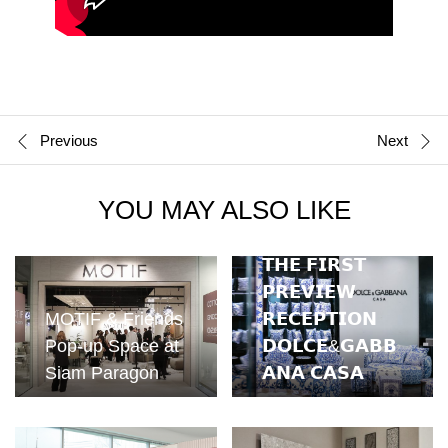
Previous
Next
YOU MAY ALSO LIKE
𝗧𝗛𝗘 𝗙𝗜𝗥𝗦𝗧
𝗣𝗥𝗘𝗩𝗜𝗘𝗪
MOTIF & Friends
𝗥𝗘𝗖𝗘𝗣𝗧𝗜𝗢𝗡
Pop-up Space at
𝗗𝗢𝗟𝗖𝗘&𝗚𝗔𝗕𝗕
Siam Paragon
𝗔𝗡𝗔 𝗖𝗔𝗦𝗔