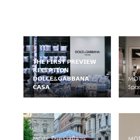
𝗧𝗛𝗘 𝗙𝗜𝗥𝗦𝗧 𝗣𝗥𝗘𝗩𝗜𝗘𝗪
𝗥𝗘𝗖𝗘𝗣𝗧𝗜𝗢𝗡
𝗗𝗢𝗟𝗖𝗘&𝗚𝗔𝗕𝗕𝗔𝗡𝗔
MOTI
𝗖𝗔𝗦𝗔
Spa
MOTIF บินตรงสู่มิลาน
MOTI