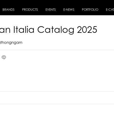
BRANDS
PRODUCTS
EVENTS
E-NEWS
PORTFOLIO
E-CA
an Italia Catalog 2025
ngthongngam