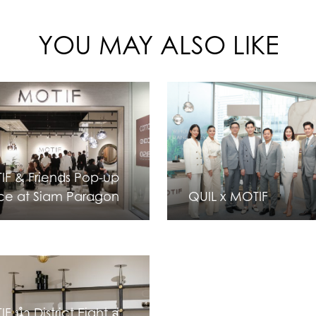
YOU MAY ALSO LIKE
F & Friends Pop-up
ce at Siam Paragon
QUIL x MOTIF
F นำ District Eight สู่