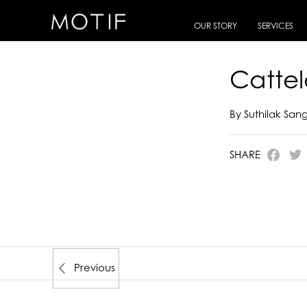
MOTIF
/
E-Catalogue
/
CATTELAN ITALIA
/
Cattelan Italia Catalog 2025
OUR STORY
SERVICES
Cattel
By Suthilak Sa
SHARE
Previous