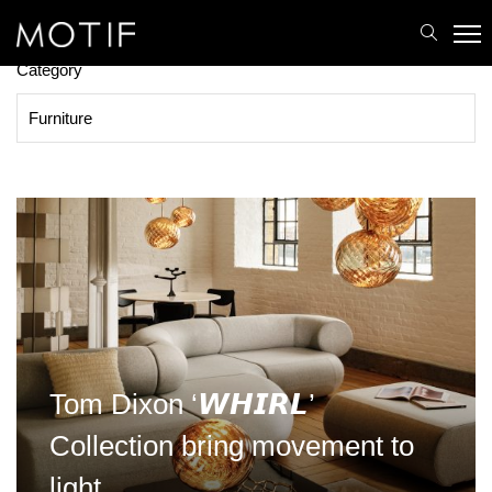
MOTIF
/
Articles by: Rapeeporn Patvivatanasiri
PRODUCTS
Category
Tom Dixon ‘𝙒𝙃𝙄𝙍𝙇’
Collection bring movement to
light