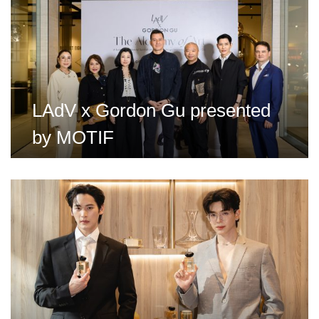
LAdV x Gordon Gu presented
by MOTIF